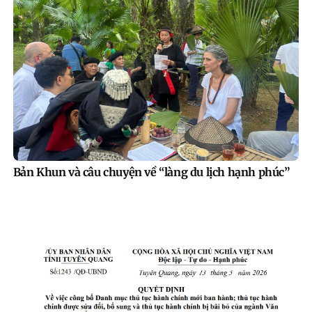
Bản Khun và câu chuyện về “làng du lịch hạnh phúc”