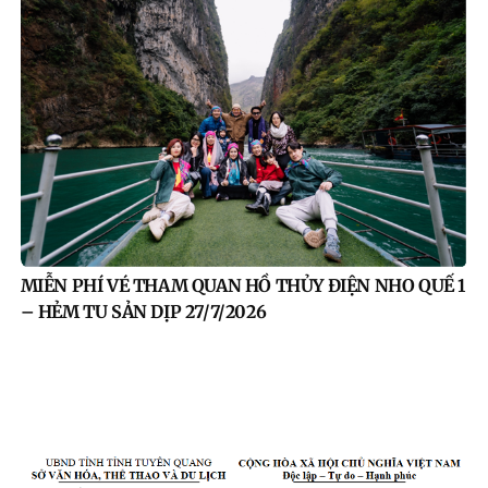
MIỄN PHÍ VÉ THAM QUAN HỒ THỦY ĐIỆN NHO QUẾ 1
– HẺM TU SẢN DỊP 27/7/2026