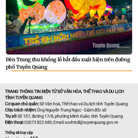
Đèn Trung thu khổng lồ bắt đầu xuất hiện trên đường
phố Tuyên Quang
TRANG THÔNG TIN ĐIỆN TỬ SỞ VĂN HÓA, THỂ THAO VÀ DU LỊCH
TỈNH TUYÊN QUANG
Cơ quan chủ quản:
Sở Văn hoá, Thể thao và Du lịch tỉnh Tuyên Quang
Chịu trách nhiệm:
Ông Nguyễn Trung Ngọc - Giám đốc sở
Trụ sở:
Số 157, đường 17/8, phường Minh Xuân, tỉnh Tuyên Quang
Điện thoại:
02073 822 683; Email: sovhttdl@tuyenquang.gov.vn
Thống kê truy cập