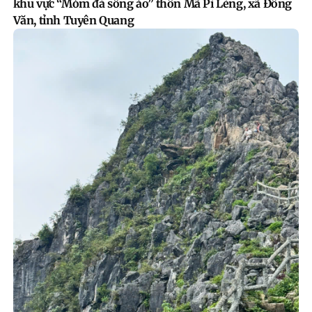
khu vực “Mỏm đá sống ảo” thôn Mã Pì Lèng, xã Đồng
Văn, tỉnh Tuyên Quang