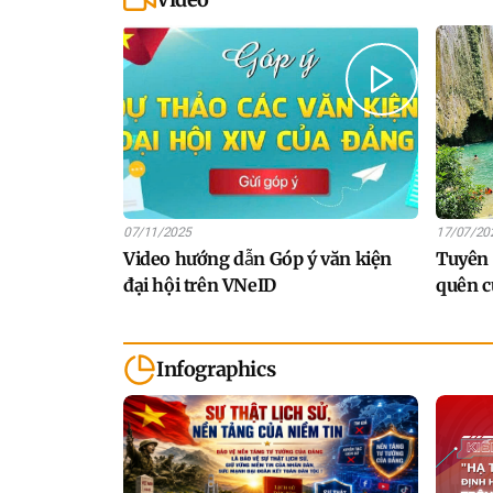
07/11/2025
17/07/20
Video hướng dẫn Góp ý văn kiện
Tuyên 
đại hội trên VNeID
quên c
Infographics