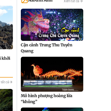
Xem tất cả
Cận cảnh Trung Thu Tuyên
Quang
 khởi
tất cả
Mô hình phượng hoàng lửa
“khủng”