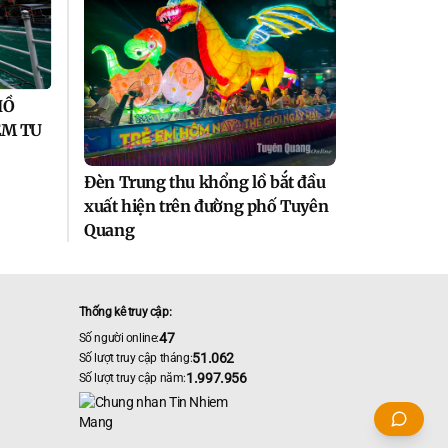
HỒ
ẺM TU
Đèn Trung thu khổng lồ bắt đầu
xuất hiện trên đường phố Tuyên
Quang
Thống kê truy cập:
47
Số người online:
51.062
Số lượt truy cập tháng:
1.997.956
Số lượt truy cập năm: