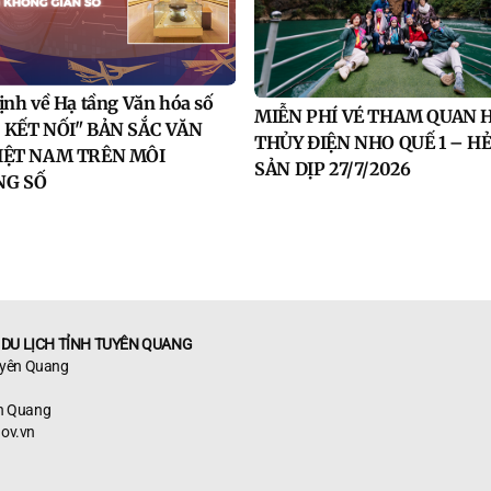
ịnh về Hạ tầng Văn hóa số
MIỄN PHÍ VÉ THAM QUAN 
 KẾT NỐI" BẢN SẮC VĂN
THỦY ĐIỆN NHO QUẾ 1 – H
IỆT NAM TRÊN MÔI
SẢN DỊP 27/7/2026
NG SỐ
 DU LỊCH TỈNH TUYÊN QUANG
Tuyên Quang
ên Quang
ov.vn