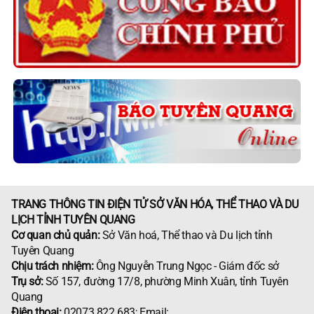
TRANG THÔNG TIN ĐIỆN TỬ SỞ VĂN HÓA, THỂ THAO VÀ DU
LỊCH TỈNH TUYÊN QUANG
Cơ quan chủ quản:
Sở Văn hoá, Thể thao và Du lịch tỉnh
Tuyên Quang
Chịu trách nhiệm:
Ông Nguyễn Trung Ngọc - Giám đốc sở
Trụ sở:
Số 157, đường 17/8, phường Minh Xuân, tỉnh Tuyên
Quang
Điện thoại:
02073 822 683; Email: