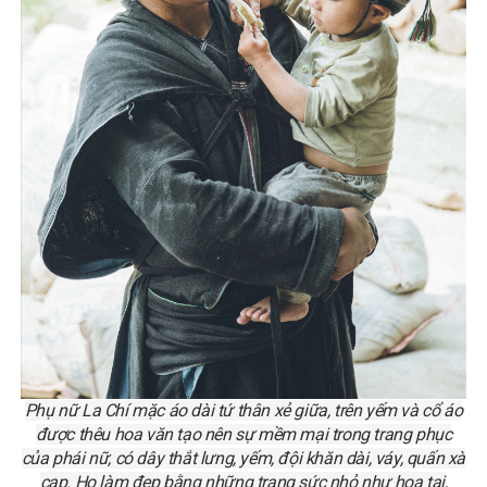
Phụ nữ La Chí mặc áo dài tứ thân xẻ giữa, trên yếm và cổ áo
được thêu hoa văn tạo nên sự mềm mại trong trang phục
của phái nữ, có dây thắt lưng, yếm, đội khăn dài, váy, quấn xà
cạp. Họ làm đẹp bằng những trang sức nhỏ như hoa tai,