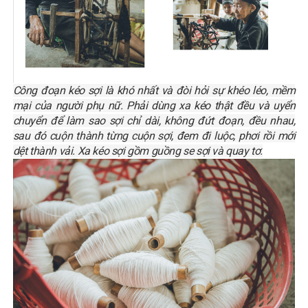
Công đoạn kéo sợi là khó nhất và đòi hỏi sự khéo léo, mềm
mại của người phụ nữ. Phải dùng xa kéo thật đều và uyển
chuyển để làm sao sợi chỉ dài, không đứt đoạn, đều nhau,
sau đó cuộn thành từng cuộn sợi, đem đi luộc, phơi rồi mới
dệt thành vải. Xa kéo sợi gồm guồng se sợi và quay tơ.