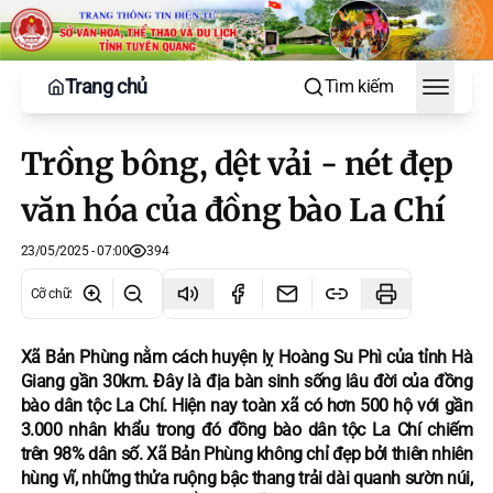
Trang chủ
Tìm kiếm
Toggle
Trồng bông, dệt vải - nét đẹp
văn hóa của đồng bào La Chí
23/05/2025 - 07:00
394
Cỡ chữ
:
Xã Bản Phùng nằm cách huyện lỵ Hoàng Su Phì của tỉnh Hà
Giang gần 30km. Đây là địa bàn sinh sống lâu đời của đồng
bào dân tộc La Chí. Hiện nay toàn xã có hơn 500 hộ với gần
3.000 nhân khẩu trong đó đồng bào dân tộc La Chí chiếm
trên 98% dân số. Xã Bản Phùng không chỉ đẹp bởi thiên nhiên
hùng vĩ, những thửa ruộng bậc thang trải dài quanh sườn núi,