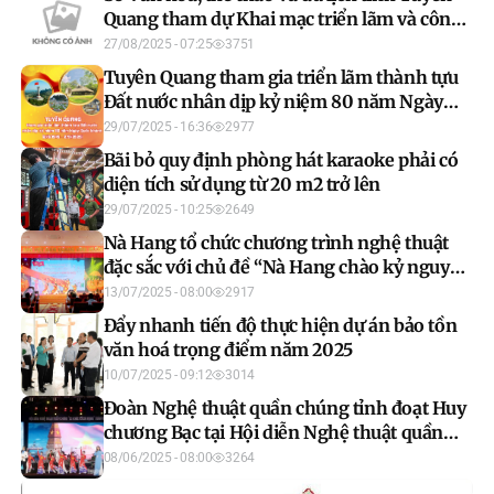
Quang tham dự Khai mạc triển lãm và công
nghệ, đổi mới sáng tạo ngành du lịch- dịch
27/08/2025 - 07:25
3751
vụ năm 2025 tại TP. Đà Nẵng
Tuyên Quang tham gia triển lãm thành tựu
Đất nước nhân dịp kỷ niệm 80 năm Ngày
Quốc khánh (2/9/1945 - 2/9/2025)
29/07/2025 - 16:36
2977
Bãi bỏ quy định phòng hát karaoke phải có
diện tích sử dụng từ 20 m2 trở lên
29/07/2025 - 10:25
2649
Nà Hang tổ chức chương trình nghệ thuật
đặc sắc với chủ đề “Nà Hang chào kỷ nguyên
mới”
13/07/2025 - 08:00
2917
Đẩy nhanh tiến độ thực hiện dự án bảo tồn
văn hoá trọng điểm năm 2025
10/07/2025 - 09:12
3014
Đoàn Nghệ thuật quần chúng tỉnh đoạt Huy
chương Bạc tại Hội diễn Nghệ thuật quần
chúng Ca khúc Cách mạng toàn quốc năm
08/06/2025 - 08:00
3264
2025