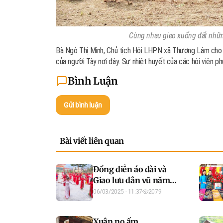
Cùng nhau gieo xuống đất nhữn
Bà Ngô Thị Minh, Chủ tịch Hội LHPN xã Thượng Lâm cho b
của người Tày nơi đây. Sự nhiệt huyết của các hội viên ph
Bình Luận
Gửi bình luận
Bài viết liên quan
Đồng diễn áo dài và
Giao lưu dân vũ năm
2025
06/03/2025 - 11:37
2079
Xuân no ấm