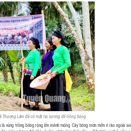
 Thượng Lâm đã có mặt tại nương để trồng bông.
à vùng trồng bông rộng lớn mênh mông. Cây bông mơn mởn rì rào ngoài soi 