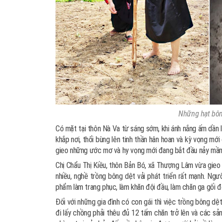
Những hạt bông
Có mặt tại thôn Nà Va từ sáng sớm, khi ánh nắng ấm dần l
khắp nơi, thổi bùng lên tinh thần hân hoan và kỳ vọng 
gieo những ước mơ và hy vọng mới đang bắt đầu nảy mầ
Chị Chẩu Thị Kiều, thôn Bản Bó, xã Thượng Lâm vừa gieo 
nhiều, nghề trồng bông dệt vải phát triển rất mạnh. Ng
phẩm làm trang phục, làm khăn đội đầu, làm chăn ga gối đ
Đối với những gia đình có con gái thì việc trồng bông d
đi lấy chồng phải thêu đủ 12 tấm chăn trở lên và các sả