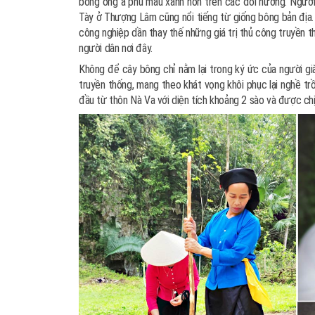
bông óng ả phủ màu xanh non trên các đồi nương. Người
Tày ở Thượng Lâm cũng nổi tiếng từ giống bông bản địa.
công nghiệp dần thay thế những giá trị thủ công truyền t
người dân nơi đây.
Không để cây bông chỉ nằm lại trong ký ức của người gi
truyền thống, mang theo khát vọng khôi phục lại nghề tr
đầu từ thôn Nà Va với diện tích khoảng 2 sào và được chị