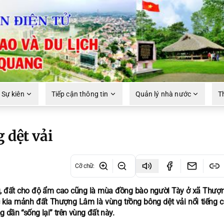
 Sự kiên
Tiếp cận thông tin
Quản lý nhà nước
T
 dệt vải
Cỡ chữ
:
ều, đất cho độ ẩm cao cũng là mùa đồng bào người Tày ở xã Thượ
kia mảnh đất Thượng Lâm là vùng trồng bông dệt vải nổi tiếng củ
 dần “sống lại” trên vùng đất này.