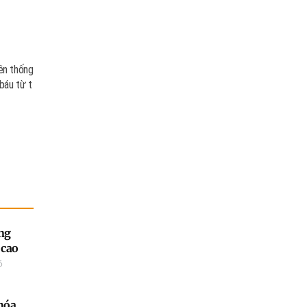
ền thống
báu từ t
ng
 cao
6
hóa