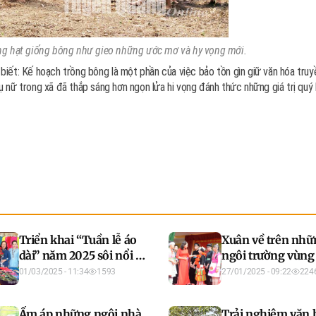
g hạt giống bông như gieo những ước mơ và hy vọng mới.
iết: Kế hoạch trồng bông là một phần của việc bảo tồn gìn giữ văn hóa truy
ụ nữ trong xã đã thắp sáng hơn ngọn lửa hi vọng đánh thức những giá trị quý 
Triển khai “Tuần lễ áo
Xuân về trên nhữ
dài” năm 2025 sôi nổi và
ngôi trường vùng
phù hợp
01/03/2025 - 11:34
1593
27/01/2025 - 09:22
224
Ấm áp những ngôi nhà
Trải nghiệm văn 