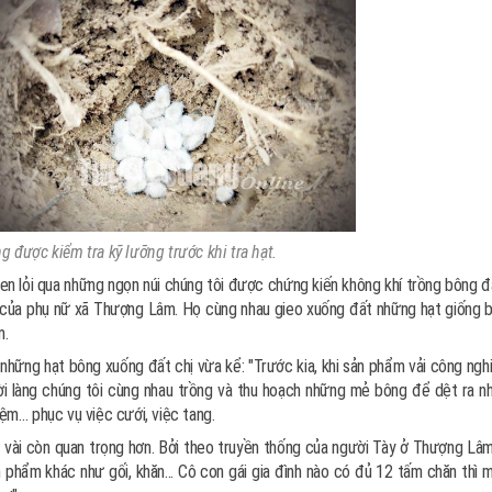
 được kiểm tra kỹ lưỡng trước khi tra hạt.
en lỏi qua những ngọn núi chúng tôi được chứng kiến không khí trồng bông đ
mới của phụ nữ xã Thượng Lâm. Họ cùng nhau gieo xuống đất những hạt giống 
m.
những hạt bông xuống đất chị vừa kể: "Trước kia, khi sản phẩm vải công ngh
ười làng chúng tôi cùng nhau trồng và thu hoạch những mẻ bông để dệt ra n
ệm… phục vụ việc cưới, việc tang.
ệt vài còn quan trọng hơn. Bởi theo truyền thống của người Tày ở Thượng Lâ
n phẩm khác như gối, khăn... Cô con gái gia đình nào có đủ 12 tấm chăn thì