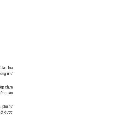
ã lan tỏa
bông như
iệp chưa
hững sản
m, phụ nữ
 mới được