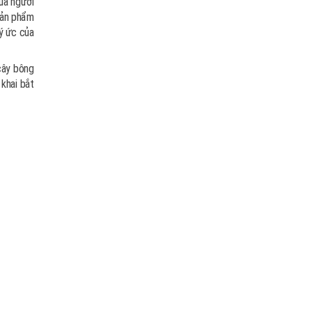
ủa người
sản phẩm
ký ức của
cây bông
khai bắt