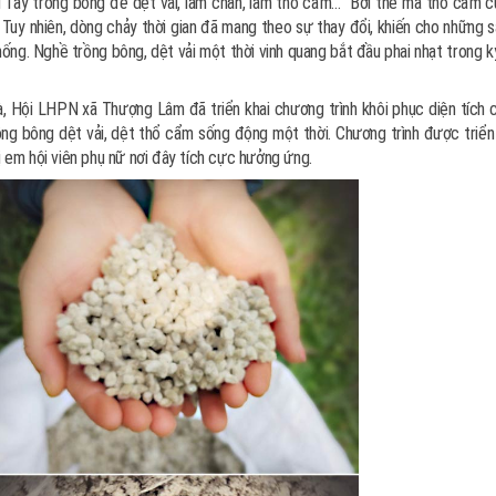
 Tày trồng bông để dệt vải, làm chăn, làm thổ cẩm… Bởi thế mà thổ cẩm c
 Tuy nhiên, dòng chảy thời gian đã mang theo sự thay đổi, khiến cho những 
hống. Nghề trồng bông, dệt vải một thời vinh quang bắt đầu phai nhạt trong 
à, Hội LHPN xã Thượng Lâm đã triển khai chương trình khôi phục diện tích 
ồng bông dệt vải, dệt thổ cẩm sống động một thời. Chương trình được triển 
 em hội viên phụ nữ nơi đây tích cực hưởng ứng.