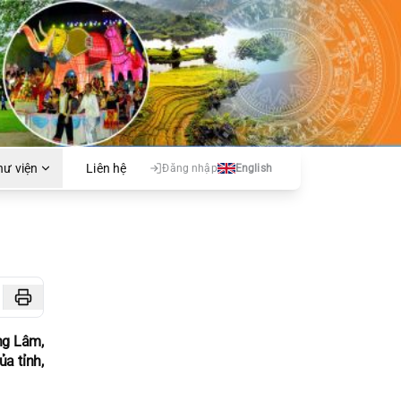
hư viện
Liên hệ
Đăng nhập
English
ng Lâm,
a tỉnh,