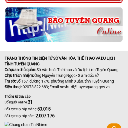
TRANG THÔNG TIN ĐIỆN TỬ SỞ VĂN HÓA, THỂ THAO VÀ DU LỊCH
TỈNH TUYÊN QUANG
Cơ quan chủ quản:
Sở Văn hoá, Thể thao và Du lịch tỉnh Tuyên Quang
Chịu trách nhiệm:
Ông Nguyễn Trung Ngọc - Giám đốc sở
Trụ sở:
Số 157, đường 17/8, phường Minh Xuân, tỉnh Tuyên Quang
Điện thoại:
02073 822 683; Email: sovhttdl@tuyenquang.gov.vn
Thống kê truy cập
31
Số người online:
50.015
Số lượt truy cập tháng:
2.007.176
Số lượt truy cập năm: