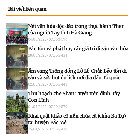
Bài viết liên quan
Nét văn hóa độc đáo trong thực hành Then
của người Tày tỉnh Hà Giang
04/06/2025 - 07:00
510
Bảo tồn và phát huy các giá trị di sản văn hóa
28/05/2025 - 07:00
434
Âm vang Trống đồng Lô Lô Chải: Bảo tồn di
sản và sức hút du lịch nơi địa đầu Tổ quốc
02/05/2025 - 07:00
448
Thu hoạch chè Shan Tuyết trên đỉnh Tây
Côn Lĩnh
01/05/2025 - 07:00
570
Khai quật khảo cổ nền chùa cũ (chùa Ba Tự)
tại huyện Bắc Mê
15/04/2025 - 07:00
432