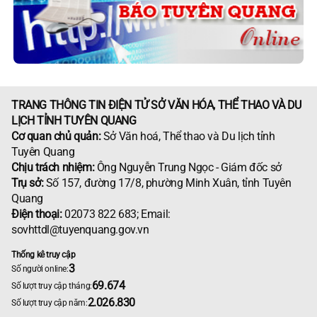
TRANG THÔNG TIN ĐIỆN TỬ SỞ VĂN HÓA, THỂ THAO VÀ DU
LỊCH TỈNH TUYÊN QUANG
Cơ quan chủ quản:
Sở Văn hoá, Thể thao và Du lịch tỉnh
Tuyên Quang
Chịu trách nhiệm:
Ông Nguyễn Trung Ngọc - Giám đốc sở
Trụ sở:
Số 157, đường 17/8, phường Minh Xuân, tỉnh Tuyên
Quang
Điện thoại:
02073 822 683; Email:
sovhttdl@tuyenquang.gov.vn
Thống kê truy cập
3
Số người online:
69.674
Số lượt truy cập tháng:
2.026.830
Số lượt truy cập năm: