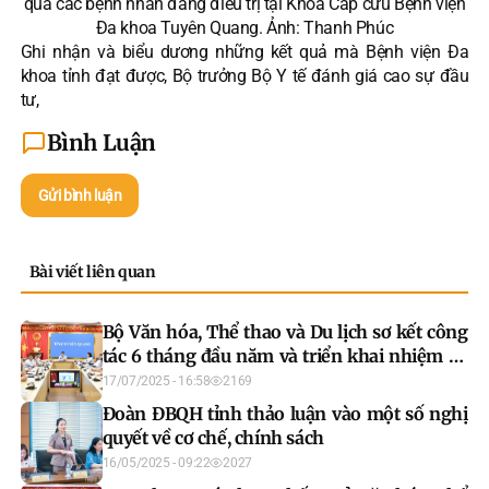
quà các bệnh nhân đang điều trị tại Khoa Cấp cứu Bệnh viện
Đa khoa Tuyên Quang. Ảnh: Thanh Phúc
Ghi nhận và biểu dương những kết quả mà Bệnh viện Đa
khoa tỉnh đạt được, Bộ trưởng Bộ Y tế đánh giá cao sự đầu
tư,
Bình Luận
Gửi bình luận
Bài viết liên quan
Bộ Văn hóa, Thể thao và Du lịch sơ kết công
tác 6 tháng đầu năm và triển khai nhiệm vụ
6 tháng cuối năm
17/07/2025 - 16:58
2169
Đoàn ĐBQH tỉnh thảo luận vào một số nghị
quyết về cơ chế, chính sách
16/05/2025 - 09:22
2027