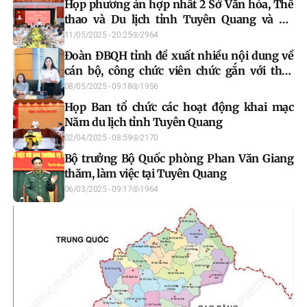
Họp phương án hợp nhất 2 Sở Văn hóa, Thể
thao và Du lịch tỉnh Tuyên Quang và Hà
Giang
11/05/2025 - 20:25
2964
Đoàn ĐBQH tỉnh đề xuất nhiều nội dung về
cán bộ, công chức viên chức gắn với thực
hiện chính quyền 2 cấp
08/05/2025 - 09:18
1956
Họp Ban tổ chức các hoạt động khai mạc
Năm du lịch tỉnh Tuyên Quang
02/04/2025 - 08:59
2170
Bộ trưởng Bộ Quốc phòng Phan Văn Giang
thăm, làm việc tại Tuyên Quang
06/03/2025 - 09:17
1964