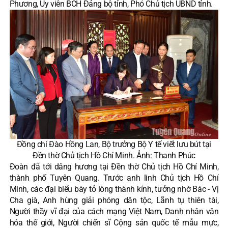
Phương, Ủy viên BCH Đảng bộ tỉnh, Phó Chủ tịch UBND tỉnh.
Đồng chí Đào Hồng Lan, Bộ trưởng Bộ Y tế viết lưu bút tại
Đền thờ Chủ tịch Hồ Chí Minh. Ảnh: Thanh Phúc
Đoàn đã tới dâng hương tại Đền thờ Chủ tịch Hồ Chí Minh,
thành phố Tuyên Quang. Trước anh linh Chủ tịch Hồ Chí
Minh, các đại biểu bày tỏ lòng thành kính, tưởng nhớ Bác - Vị
Cha già, Anh hùng giải phóng dân tộc, Lãnh tụ thiên tài,
Người thầy vĩ đại của cách mạng Việt Nam, Danh nhân văn
hóa thế giới, Người chiến sĩ Cộng sản quốc tế mẫu mực,