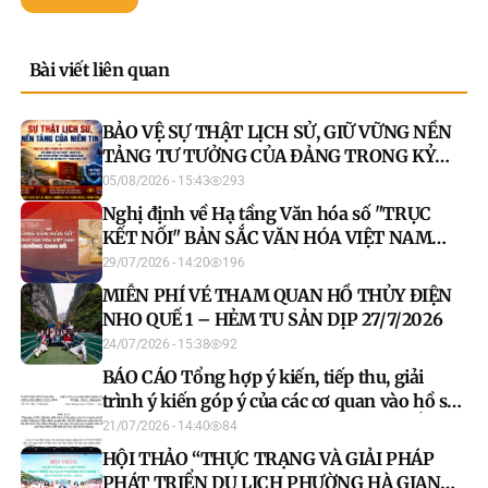
Bài viết liên quan
BẢO VỆ SỰ THẬT LỊCH SỬ, GIỮ VỮNG NỀN
TẢNG TƯ TƯỞNG CỦA ĐẢNG TRONG KỶ
NGUYÊN MỚI
05/08/2026 - 15:43
293
Nghị định về Hạ tầng Văn hóa số "TRỤC
KẾT NỐI" BẢN SẮC VĂN HÓA VIỆT NAM
TRÊN MÔI TRƯỜNG SỐ
29/07/2026 - 14:20
196
MIỄN PHÍ VÉ THAM QUAN HỒ THỦY ĐIỆN
NHO QUẾ 1 – HẺM TU SẢN DỊP 27/7/2026
24/07/2026 - 15:38
92
BÁO CÁO Tổng hợp ý kiến, tiếp thu, giải
trình ý kiến góp ý của các cơ quan vào hồ sơ
dự thảo Nghị quyết Quy định nguyên tắc,
21/07/2026 - 14:40
84
tiêu chí, định mức phân bổ vốn ngân sách
HỘI THẢO “THỰC TRẠNG VÀ GIẢI PHÁP
nhà nước thực hiện Chương trình mục tiêu
PHÁT TRIỂN DU LỊCH PHƯỜNG HÀ GIANG