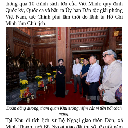
thông qua 10 chính sách lớn của Việt Minh; quy định
Quốc kỳ, Quốc ca và bầu ra Ủy ban Dân tộc giải phóng
Việt Nam, tức Chính phủ lâm thời do lãnh tụ Hồ Chí
Minh làm Chủ tịch.
Đoàn dâng dương, tham quan Khu tưởng niệm các vị tiền bối cách
mạng.
Tại Khu di tích lịch sử Bộ Ngoại giao thôn Dõn, xã
Minh Thanh, nơi Bộ Ngoại giao đặt trụ sở từ cuối năm