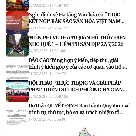
NGUYÊN MỚI
05/08/2026 - 15:43
183
Nghị định về Hạ tầng Văn hóa số "TRỤC
KẾT NỐI" BẢN SẮC VĂN HÓA VIỆT NAM
TRÊN MÔI TRƯỜNG SỐ
29/07/2026 - 14:20
152
MIỄN PHÍ VÉ THAM QUAN HỒ THỦY ĐIỆN
NHO QUẾ 1 – HẺM TU SẢN DỊP 27/7/2026
24/07/2026 - 15:38
80
BÁO CÁO Tổng hợp ý kiến, tiếp thu, giải
trình ý kiến góp ý của các cơ quan vào hồ sơ
dự thảo Nghị quyết Quy định nguyên tắc,
21/07/2026 - 14:40
72
tiêu chí, định mức phân bổ vốn ngân sách
HỘI THẢO “THỰC TRẠNG VÀ GIẢI PHÁP
nhà nước thực hiện Chương trình mục tiêu
PHÁT TRIỂN DU LỊCH PHƯỜNG HÀ GIANG
quốc gia về phát triển văn hóa giai đoạn
1, GIAI ĐOẠN 2026–2030”
20/07/2026 - 07:50
126
2026-2030 trên địa bàn tỉnh Tuyên Quang
Dự thảo QUYẾT ĐỊNH Ban hành Quy định về
trình tự, thủ tục, hồ sơ và trách nhiệm tổ
chức thực hiện chính sách hỗ trợ phát triển
17/07/2026 - 07:38
86
du lịch trên địa bàn tỉnh Tuyên Quang giai
đoạn 2026 - 2030