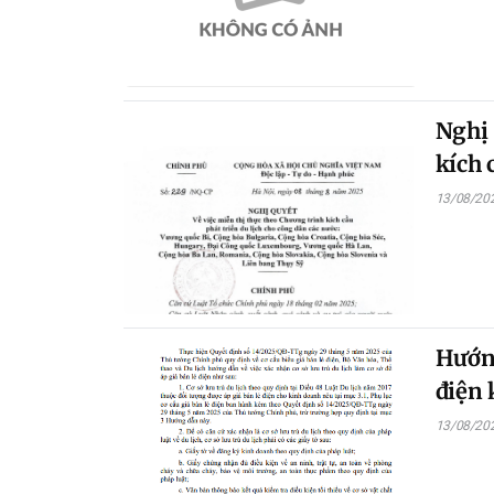
Nghị 
kích 
13/08/20
Hướng
điện 
13/08/20