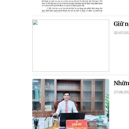
Giữ n
02/07/20
Những
27/06/20