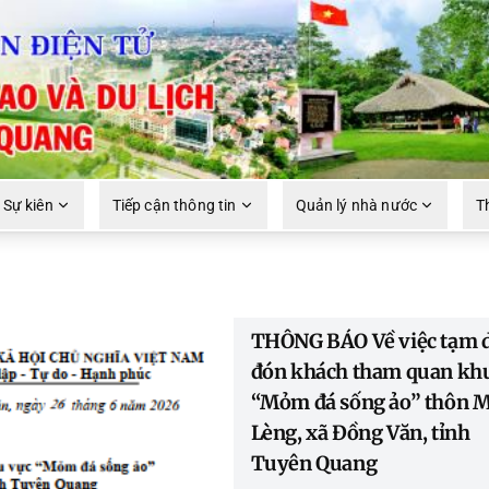
 Sự kiên
Tiếp cận thông tin
Quản lý nhà nước
T
THÔNG BÁO Về việc tạm 
đón khách tham quan kh
“Mỏm đá sống ảo” thôn M
Lèng, xã Đồng Văn, tỉnh
Tuyên Quang