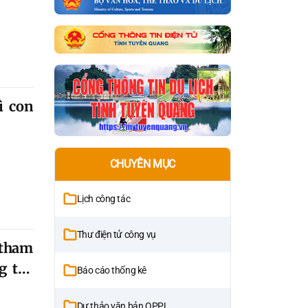
ì con
CHUYÊN MỤC
Lịch công tác
Thư điện tử công vụ
 tham
g tạo
Báo cáo thống kê
Dự thảo văn bản QPPL