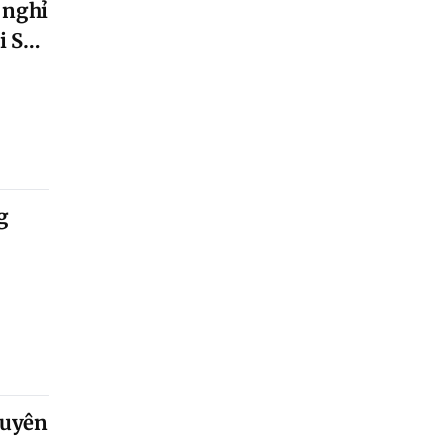
 nghỉ
i Sơn
g
guyên