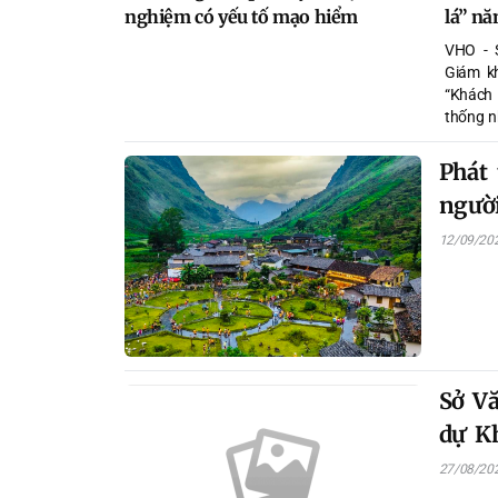
nghiệm có yếu tố mạo hiểm
lá” n
VHO - 
Giám k
“Khách 
thống n
xét, vin
Phát 
ngườ
12/09/20
Sở Vă
dự Kh
ngành
27/08/20