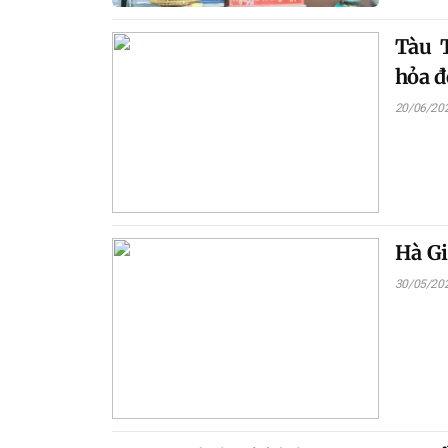
Tàu 
hỏa đ
20/06/20
Hà Gi
30/05/20