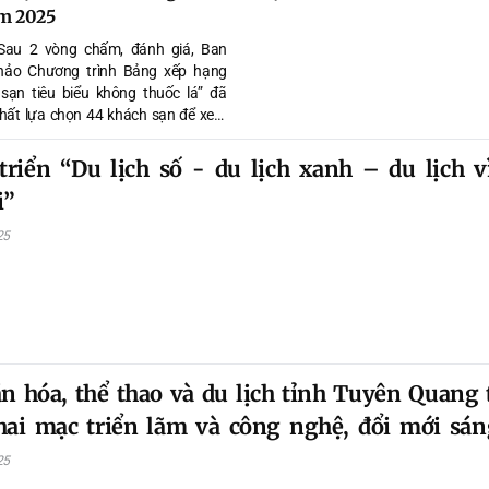
ăm 2025
Sau 2 vòng chấm, đánh giá, Ban
hảo Chương trình Bảng xếp hạng
sạn tiêu biểu không thuốc lá” đã
hất lựa chọn 44 khách sạn để xem
h danh.
triển “Du lịch số - du lịch xanh – du lịch v
i”
25
n hóa, thể thao và du lịch tỉnh Tuyên Quang
ai mạc triển lãm và công nghệ, đổi mới sán
 du lịch- dịch vụ năm 2025 tại TP. Đà Nẵng
25