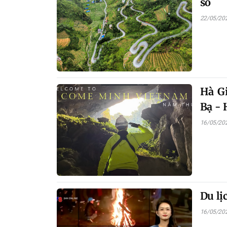
số
22/05/20
Hà G
Bạ - 
16/05/20
Du lị
16/05/20