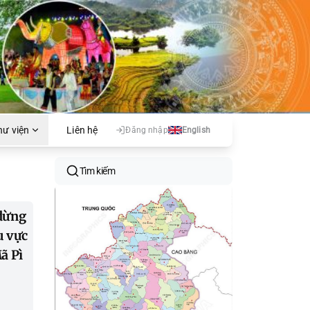
hư viện
Liên hệ
Đăng nhập
English
Tìm kiếm
dừng
u vực
ã Pì