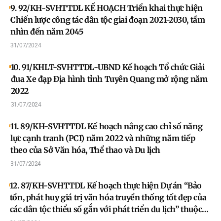
9. 92/KH-SVHTTDL KẾ HOẠCH Triển khai thực hiện
Chiến lược công tác dân tộc giai đoạn 2021-2030, tầm
nhìn đến năm 2045
31/07/2024
10. 91/KHLT-SVHTTDL-UBND Kế hoạch Tổ chức Giải
đua Xe đạp Địa hình tỉnh Tuyên Quang mở rộng năm
2022
31/07/2024
11. 89/KH-SVHTTDL Kế hoạch nâng cao chỉ số năng
lực cạnh tranh (PCI) năm 2022 và những năm tiếp
theo của Sở Văn hóa, Thể thao và Du lịch
31/07/2024
12. 87/KH-SVHTTDL Kế hoạch thực hiện Dự án “Bảo
tồn, phát huy giá trị văn hóa truyền thống tốt đẹp của
các dân tộc thiểu số gắn với phát triển du lịch” thuộc
Chương trình mục tiêu quốc gia phát triển kinh tế - xã