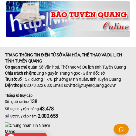
TRANG THÔNG TIN ĐIỆN TỬ SỞ VĂN HÓA, THỂ THAO VÀ DU LỊCH
TỈNH TUYÊN QUANG
Cơ quan chủ quản:
Sở Văn hoá, Thể thao và Du lịch tỉnh Tuyên Quang
Chịu trách nhiệm:
Ông Nguyễn Trung Ngọc - Giám đốc sở
Trụ sở:
Số 157, đường 17/8, phường Minh Xuân, tỉnh Tuyên Quang
Điện thoại:
02073 822 683; Email: sovhttdl@tuyenquang.gov.vn
Thống kê truy cập
138
Số người online:
43.478
Số lượt truy cập tháng:
2.000.653
Số lượt truy cập năm: