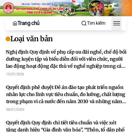
Trang chủ
Tìm kiếm
Toggle
Loại văn bản
Nghị định Quy định về phụ cấp uu đãi nghề, chế độ bồi
dưỡng luyện tập và biểu diễn đối với viên chức, người
lao động hoạt động đặc thù về nghề nghiệp trong các
đơn vị sự nghiệp công lập nghệ thuật biểu diễn, đơn vị
15/07/2026
nghệ thuật biểu diễn thuộc lực lượng vũ trang
Quyết định phê duyệt Đê án đào tạo phát triển nguồn
nhân lực cho lĩnh vực tiêu chuẩn, đo lường, chất lượng
trong phạm vi cả nước đến năm 2030 và những năm
tiếp theo
08/07/2026
Quyết định Quy định chi tiết tiêu chuẩn và việc xét
tặng danh hiệu “Gia đình văn hóa”, “Thôn, tổ dân phố