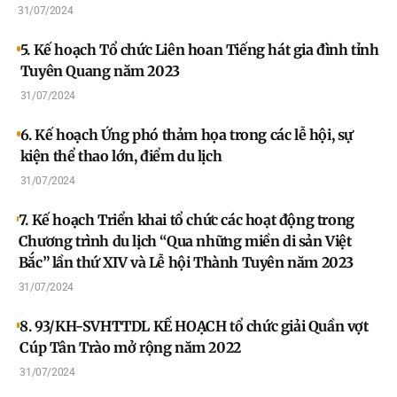
cư, định danh và xác thực điện tử phục vụ chuyển đổi
31/07/2024
số quốc gia năm 2024
5. Kế hoạch Tổ chức Liên hoan Tiếng hát gia đình tỉnh
Tuyên Quang năm 2023
31/07/2024
6. Kế hoạch Ứng phó thảm họa trong các lễ hội, sự
kiện thể thao lớn, điểm du lịch
31/07/2024
7. Kế hoạch Triển khai tổ chức các hoạt động trong
Chương trình du lịch “Qua những miền di sản Việt
Bắc” lần thứ XIV và Lễ hội Thành Tuyên năm 2023
31/07/2024
8. 93/KH-SVHTTDL KẾ HOẠCH tổ chức giải Quần vợt
Cúp Tân Trào mở rộng năm 2022
31/07/2024