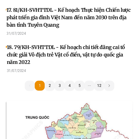
Đảng đối với công tác xây dựng gia đình trong tình
hình mới trên địa bàn tỉnh Tuyên Quang, giai đoạn
17. 81/KH-SVHTTDL - Kế hoạch Thực hiện Chiến lược
2021-2030
phát triển gia đình Việt Nam đến năm 2030 trên địa
bàn tỉnh Tuyên Quang
31/07/2024
18. 79/KH-SVHTTDL - Kế hoạch chi tiết đăng cai tổ
chức giải Vô địch trẻ Vật cổ điển, vật tự do quốc gia
năm 2022
31/07/2024
1
1
2
3
4
5
12