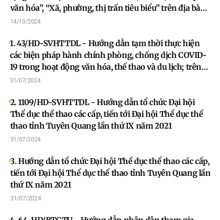
văn hóa”, “Xã, phường, thị trấn tiêu biểu” trên địa bàn
tỉnh Tuyên Quang
14/10/2024
1. 43/HD-SVHTTDL - Hướng dẫn tạm thời thực hiện
các biện pháp hành chính phòng, chống dịch COVID-
19 trong hoạt động văn hóa, thể thao và du lịch; trên
địa bàn tỉnh Tuyên Quang theo phân loại cấp độ dịch
31/07/2024
2. 1109/HD-SVHTTDL - Hướng dẫn tổ chức Đại hội
Thể dục thể thao các cấp, tiến tới Đại hội Thể dục thể
thao tỉnh Tuyên Quang lần thứ IX năm 2021
31/07/2024
3. Hướng dẫn tổ chức Đại hội Thể dục thể thao các cấp,
tiến tới Đại hội Thể dục thể thao tỉnh Tuyên Quang lần
thứ IX năm 2021
31/07/2024
4. 64-HD/BTGTU - Hướng dẫn nhân dân tham gia,