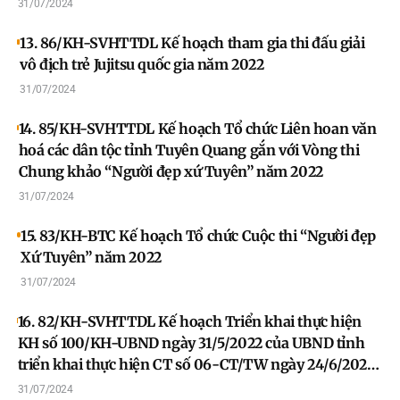
31/07/2024
hội vùng đồng bào dân tộc thiểu số và miền núi trên
địa bàn tỉnh Tuyên Quang, giai đoạn 2021-2025
13. 86/KH-SVHTTDL Kế hoạch tham gia thi đấu giải
vô địch trẻ Jujitsu quốc gia năm 2022
31/07/2024
14. 85/KH-SVHTTDL Kế hoạch Tổ chức Liên hoan văn
hoá các dân tộc tỉnh Tuyên Quang gắn với Vòng thi
Chung khảo “Người đẹp xứ Tuyên” năm 2022
31/07/2024
15. 83/KH-BTC Kế hoạch Tổ chức Cuộc thi “Người đẹp
Xứ Tuyên” năm 2022
31/07/2024
16. 82/KH-SVHTTDL Kế hoạch Triển khai thực hiện
KH số 100/KH-UBND ngày 31/5/2022 của UBND tỉnh
triển khai thực hiện CT số 06-CT/TW ngày 24/6/2021
của Ban BT TW Đảng về tăng cường sự lãnh đạo của
31/07/2024